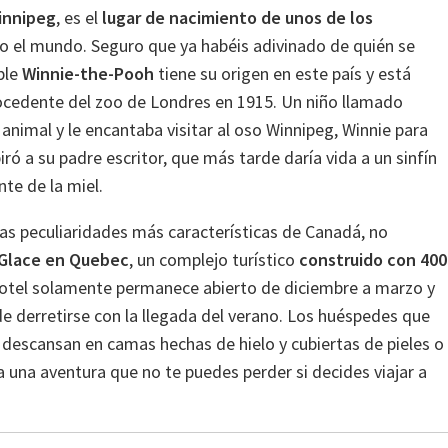
innipeg
, es el
lugar de nacimiento de unos de los
 el mundo. Seguro que ya habéis adivinado de quién se
ble
Winnie-the-Pooh
tiene su origen en este país y está
ocedente del zoo de Londres en 1915. Un niño llamado
 animal y le encantaba visitar al oso Winnipeg, Winnie para
ró a su padre escritor, que más tarde daría vida a un sinfín
te de la miel.
las peculiaridades más características de Canadá, no
 Glace en Quebec
, un complejo turístico
construido con 400
 hotel solamente permanece abierto de diciembre a marzo y
de derretirse con la llegada del verano. Los huéspedes que
r descansan en camas hechas de hielo y cubiertas de pieles o
 una aventura que no te puedes perder si decides viajar a