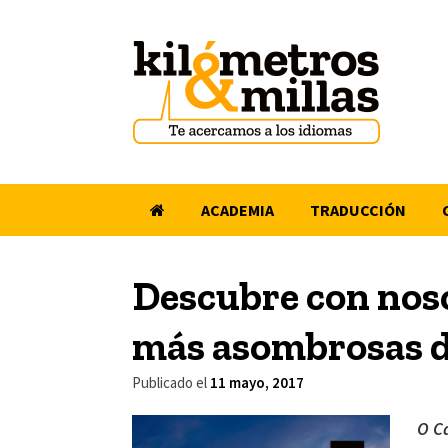
Saltar
al
contenido
ACADEMIA
TRADUCCIÓN
Descubre con noso
más asombrosas 
Publicado el
11 mayo, 2017
O C