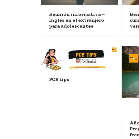
Reunión informativa –
Ben
Inglés en el extranjero
cur
para adolescentes
ver
FCE tips
Año
Pre
fre