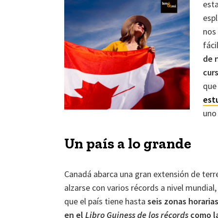
est
esp
nos
fác
de 
cur
que
est
uno 
Un país a lo grande
Canadá abarca una gran extensión de terre
alzarse con varios récords a nivel mundia
que el país tiene hasta
seis zonas horaria
en el
Libro Guiness de los récords
como la