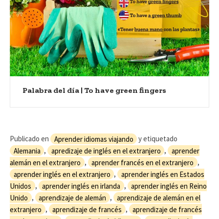
Palabra del día | To have green fingers
Publicado en
Aprender idiomas viajando
y etiquetado
Alemania
,
apredizaje de inglés en el extranjero
,
aprender
alemán en el extranjero
,
aprender francés en el extranjero
,
aprender inglés en el extranjero
,
aprender inglés en Estados
Unidos
,
aprender inglés en irlanda
,
aprender inglés en Reino
Unido
,
aprendizaje de alemán
,
aprendizaje de alemán en el
extranjero
,
aprendizaje de francés
,
aprendizaje de francés