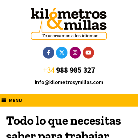
Saltar
al
contenido
+34
988 985 327
info@kilometrosymillas.com
MENU
Todo lo que necesitas
saber para trabajar