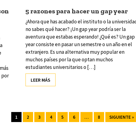
con
5 razones para hacer un gap year
¿Ahora que has acabado el instituto o la universida
no sabes qué hacer? ¡Un gap year podría ser la
aventura que estabas esperando! ¿Qué es? Un gap
n
year consiste en pasar un semestre o un año en el
ma
extranjero. Es una alternativa muy popular en
e
muchos países por la que optan muchos
estudiantes universitarios o […]
 más
 por
LEER MÁS
1
2
3
4
5
6
…
8
SIGUIENTE »