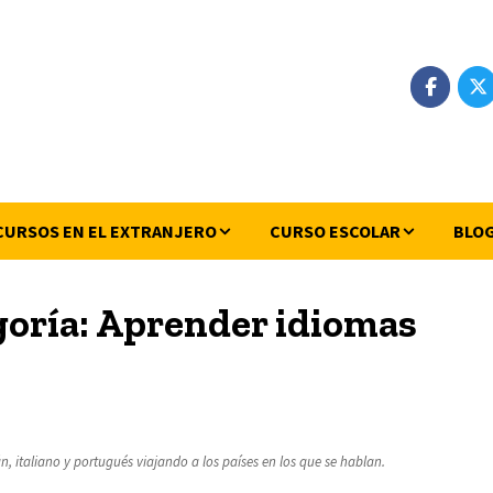
CURSOS EN EL EXTRANJERO
CURSO ESCOLAR
BLO
goría:
Aprender idiomas
n, italiano y portugués viajando a los países en los que se hablan.