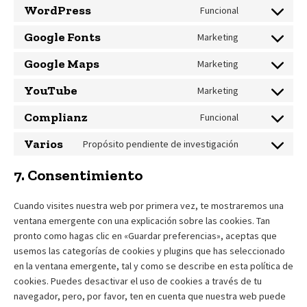
to
WordPress
metaslider
Funcional
Consent
service
to
Google Fonts
google-
Marketing
Consent
service
recaptcha
to
Google Maps
wordpress
Marketing
Consent
service
to
YouTube
google-
Marketing
Consent
service
fonts
to
Complianz
google-
Funcional
Consent
service
maps
to
Varios
youtube
Propósito pendiente de investigación
Consent
service
to
complianz
7. Consentimiento
service
varios
Cuando visites nuestra web por primera vez, te mostraremos una
ventana emergente con una explicación sobre las cookies. Tan
pronto como hagas clic en «Guardar preferencias», aceptas que
usemos las categorías de cookies y plugins que has seleccionado
en la ventana emergente, tal y como se describe en esta política de
cookies. Puedes desactivar el uso de cookies a través de tu
navegador, pero, por favor, ten en cuenta que nuestra web puede