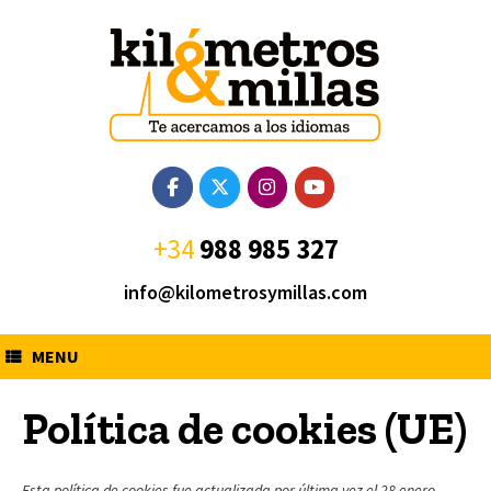
Saltar
al
contenido
+34
988 985 327
info@kilometrosymillas.com
MENU
Política de cookies (UE)
Esta política de cookies fue actualizada por última vez el 28 enero,