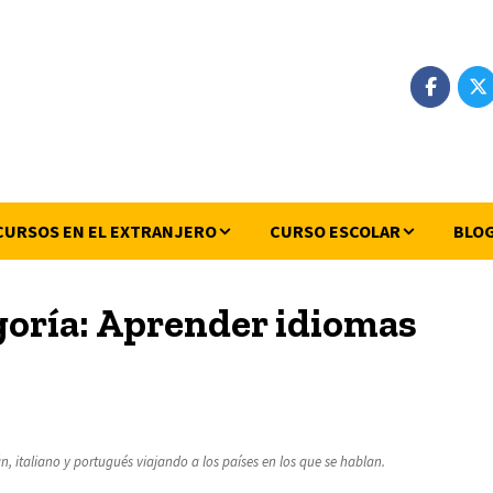
CURSOS EN EL EXTRANJERO
CURSO ESCOLAR
BLO
goría:
Aprender idiomas
n, italiano y portugués viajando a los países en los que se hablan.