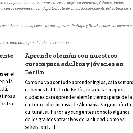
omas viajando. Aquí descubrirás cursos de inglés en Inglaterra, Estados Unidos,
so, cursos combinados con deportes, cata de vinos, descubrimiento del patrimonio o
de italiano en Italia, cursos de portugués en Portugal y Brasil y cursos de alemán e
s buscando para aprender idiomas viajando.
rente
Aprende alemán con nuestros
cursos para adultos y jóvenes en
Berlín
s en el
en a la
Como no va a ser todo aprender inglés, esta seman
adá,
os hemos hablado de Berlín, una de las mejores
stinos a
ciudades para aprender alemán y empaparse de la
nuestro
cultura e idiosincrasia de Alemania. Su gran oferta
cultural, su historia y sus gentes son solo algunos
de los grandes atractivos de la ciudad. Como ya
sabéis, en […]