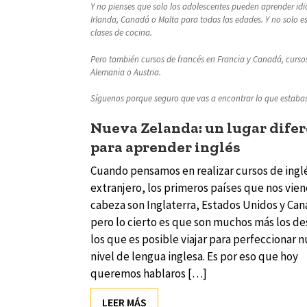
Y no pienses que solo los adolescentes pueden aprender idi
Irlanda, Canadá o Malta para todas las edades. Y no solo e
clases de cocina.
Pero también cursos de francés en Francia y Canadá, cursos 
Alemania o Austria.
Síguenos porque seguro que vas a encontrar lo que estaba
Nueva Zelanda: un lugar dife
para aprender inglés
Cuando pensamos en realizar cursos de inglé
extranjero, los primeros países que nos vien
cabeza son Inglaterra, Estados Unidos y Can
pero lo cierto es que son muchos más los de
los que es posible viajar para perfeccionar 
nivel de lengua inglesa. Es por eso que hoy
queremos hablaros […]
LEER MÁS