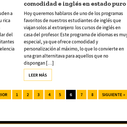
comodidad e inglés en estado puro
uden a
Hoy queremos hablaros de uno de los programas
 rica
favoritos de nuestros estudiantes de inglés que
n
viajan solos al extranjero: los cursos de inglés en
lar del
casa del profesor. Este programa de idiomas es mu
itantes
especial, ya que ofrece comodidad y
celencia
personalización al máximo, lo que lo convierte en
una gran alternitava para aquellos que no
dispongan […]
LEER MÁS
RIOR
1
2
3
4
5
6
7
8
SIGUIENTE »