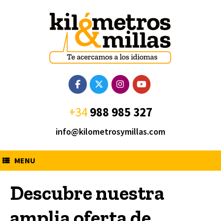
Saltar
al
contenido
+34
988 985 327
info@kilometrosymillas.com
MENU
Descubre nuestra
amplia oferta de