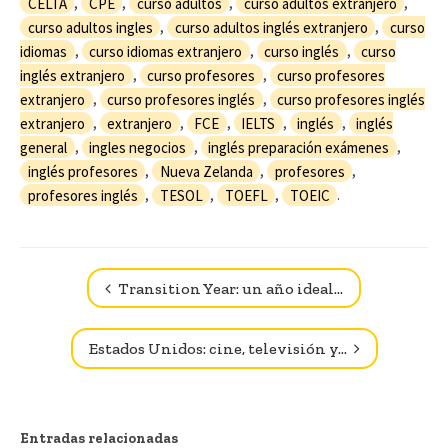
CELTA
,
CPE
,
curso adultos
,
curso adultos extranjero
,
curso adultos ingles
,
curso adultos inglés extranjero
,
curso
idiomas
,
curso idiomas extranjero
,
curso inglés
,
curso
inglés extranjero
,
curso profesores
,
curso profesores
extranjero
,
curso profesores inglés
,
curso profesores inglés
extranjero
,
extranjero
,
FCE
,
IELTS
,
inglés
,
inglés
general
,
ingles negocios
,
inglés preparación exámenes
,
inglés profesores
,
Nueva Zelanda
,
profesores
,
profesores inglés
,
TESOL
,
TOEFL
,
TOEIC
.
Navegador de artículos
Transition Year: un año ideal…
Estados Unidos: cine, televisión y…
Entradas relacionadas