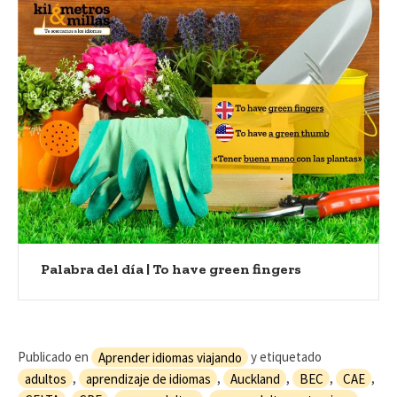
Palabra del día | To have green fingers
Publicado en
Aprender idiomas viajando
y etiquetado
adultos
,
aprendizaje de idiomas
,
Auckland
,
BEC
,
CAE
,