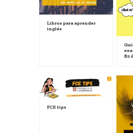
Libros para aprender
inglés
Guí
exa
B2 
FCE tips