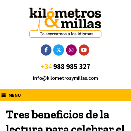
Saltar
al
contenido
+34
988 985 327
info@kilometrosymillas.com
MENU
Tres beneficios de la
lectura para celebrar el