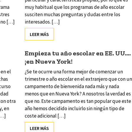
grama
muy habitual que los programas de año escolar
stres
susciten muchas preguntas y dudas entre los
ano […]
interesados. […]
LEER MÁS
Empieza tu año escolar en EE. UU….
¡en Nueva York!
 en el
¿Se te ocurre una forma mejor de comenzar un
chas
trimestre o año escolar en el extranjero que con un
curso
campamento de bienvenida nada más y nada
idad
menos que en Nueva York? A nosotros la verdad es
con otra
que no. Este campamento es tan popular que este
y, en
año hemos decidido incluirlo sin ningún tipo de
[…]
coste adicional […]
LEER MÁS