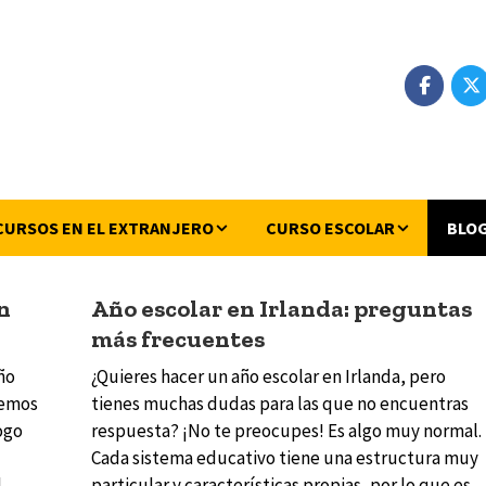
CURSOS EN EL EXTRANJERO
CURSO ESCOLAR
BLO
en
Año escolar en Irlanda: preguntas
más frecuentes
ño
¿Quieres hacer un año escolar en Irlanda, pero
hemos
tienes muchas dudas para las que no encuentras
ogo
respuesta? ¡No te preocupes! Es algo muy normal.
Cada sistema educativo tiene una estructura muy
l
particular y características propias, por lo que es