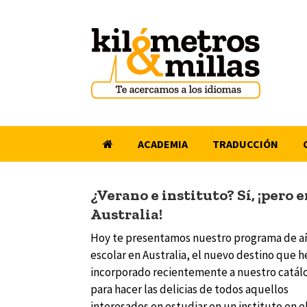
Saltar
al
contenido
ACADEMIA
TRADUCCIÓN
¿Verano e instituto? Sí, ¡pero 
Australia!
Hoy te presentamos nuestro programa de a
escolar en Australia, el nuevo destino que 
incorporado recientemente a nuestro catál
para hacer las delicias de todos aquellos
interesados en estudiar en un instituto en e