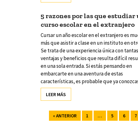
5 razones por las que estudiar
curso escolar en el extranjero
Cursar un año escolar en el extranjero es m
más que asistir a clase en un instituto en otr
Se trata de una experiencia única con tanta
ventajas y beneficios que resulta difícil res
en una sola entrada. Si estás pensando en
embarcarte en una aventura de estas
características, es probable que ya conozca
LEER MÁS
Navegador de artículos
« ANTERIOR
1
…
5
6
7