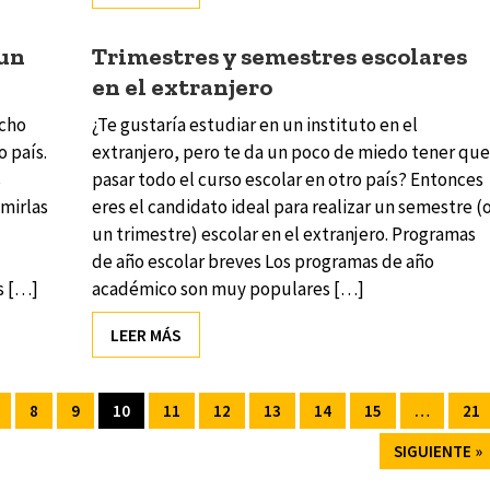
 un
Trimestres y semestres escolares
en el extranjero
ucho
¿Te gustaría estudiar en un instituto en el
o país.
extranjero, pero te da un poco de miedo tener que
s
pasar todo el curso escolar en otro país? Entonces
umirlas
eres el candidato ideal para realizar un semestre (
un trimestre) escolar en el extranjero. Programas
de año escolar breves Los programas de año
s […]
académico son muy populares […]
LEER MÁS
8
9
10
11
12
13
14
15
…
21
SIGUIENTE »