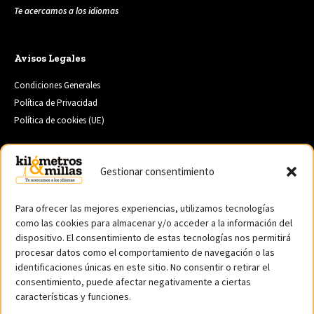
Te acercamos a los idiomas
Avisos Legales
Condiciones Generales
Política de Privacidad
Política de cookies (UE)
Gestionar consentimiento
Servicios
Traducción de Textos
Para ofrecer las mejores experiencias, utilizamos tecnologías
Cursos de Verano en el Extranjero
como las cookies para almacenar y/o acceder a la información del
Año Escolar en el Extranjero
dispositivo. El consentimiento de estas tecnologías nos permitirá
Academia de Idiomas en Ourense
procesar datos como el comportamiento de navegación o las
identificaciones únicas en este sitio. No consentir o retirar el
Estudiar Inglés en el Extranjero
consentimiento, puede afectar negativamente a ciertas
Año Escolar en Estados Unidos
características y funciones.