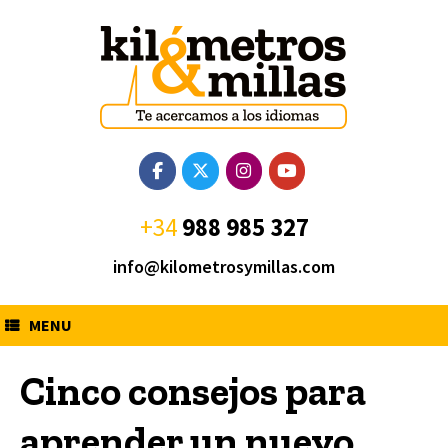
Saltar
al
contenido
+34
988 985 327
info@kilometrosymillas.com
MENU
Cinco consejos para
aprender un nuevo