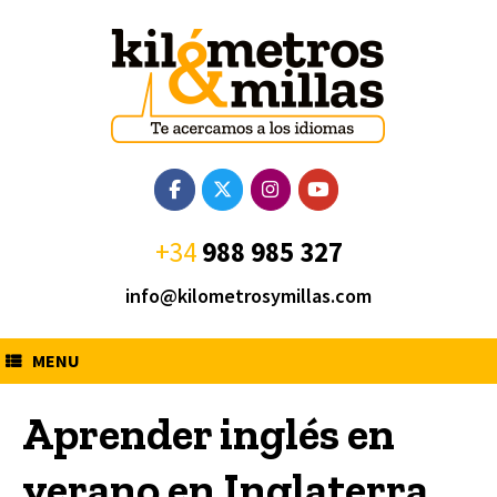
Saltar
al
contenido
+34
988 985 327
info@kilometrosymillas.com
MENU
Aprender inglés en
verano en Inglaterra