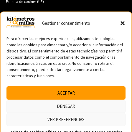
Política de cookies (UE)
Gestionar consentimiento
Servicios
Traducción de Textos
Para ofrecer las mejores experiencias, utilizamos tecnologías
Cursos de Verano en el Extranjero
como las cookies para almacenar y/o acceder a la información del
Año Escolar en el Extranjero
dispositivo. El consentimiento de estas tecnologías nos permitirá
Academia de Idiomas en Ourense
procesar datos como el comportamiento de navegación o las
identificaciones únicas en este sitio. No consentir o retirar el
Estudiar Inglés en el Extranjero
consentimiento, puede afectar negativamente a ciertas
Año Escolar en Estados Unidos
características y funciones.
ACEPTAR
Síguenos en:
DENEGAR
VER PREFERENCIAS
2026 | Kilómetros y Millas | ilustracións: © ictioscopio