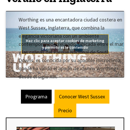
Worthing es una encantadora ciudad costera en
West Sussex, Inglaterra, que combina la
elegancia victoriana con un ambiente
Haz clic para aceptar cookies de marketing
contemporáneo y relajado. Ubicada entre el mar
y permitir este contenido
y las colinas del Parque Nacional de South
Downs, es conocida por su apacible microclima,
que le ha valido el apodo de «Sunny Worthing»
desde el siglo XIX.
Programa
Conocer West Sussex
Precio