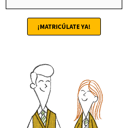
¡MATRICÚLATE YA!