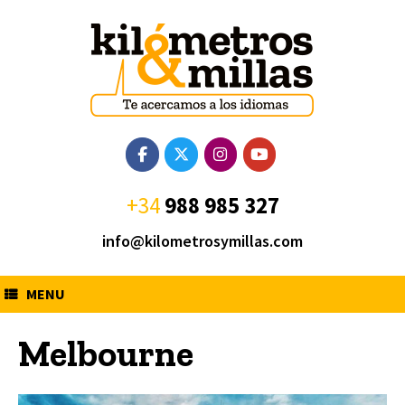
Saltar
al
contenido
+34
988 985 327
info@kilometrosymillas.com
MENU
Melbourne