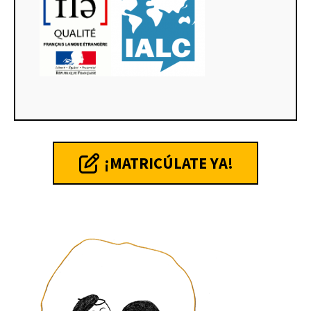
¡MATRICÚLATE YA!