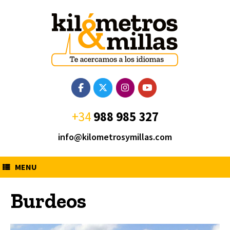
Saltar
al
contenido
+34
988 985 327
info@kilometrosymillas.com
MENU
Burdeos